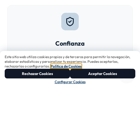
Confianza
La seguridad de estar en manos de profesionales
Este sitio web utiliza cookies propias y de terceros para permitir la navegación,
elaborar estadísticas y personalizar tu experiencia. Puedes aceptarlas,
titulados y con amplia experiencia.
rechazarlas o configurarlas.
Política de Cookies
.
Rechazar Cookies
Aceptar Cookies
Configurar Cookies
Transparencia
No somos un contestador. Hablamos de tú a tú
para resolver cualquier duda o siniestro.